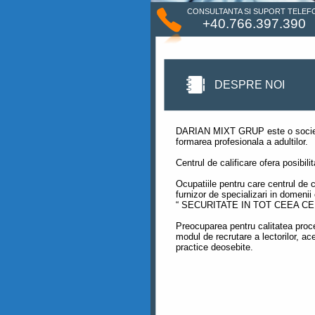
CONSULTANTA SI SUPORT TELEF
+40.766.397.390
DESPRE NOI
DARIAN MIXT GRUP este o societate
formarea profesionala a adultilor.
Centrul de calificare ofera posibil
Ocupatiile pentru care centrul de c
furnizor de specializari in domenii
“ SECURITATE IN TOT CEEA C
Preocuparea pentru calitatea proce
modul de recrutare a lectorilor, a
practice deosebite.