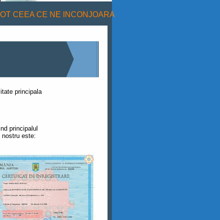
TOT CEEA CE NE INCONJOARA
tate principala
nd principalul
i nostru este: