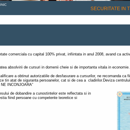
ONIC
SECURITATE IN 
 comerciala cu capital 100% privat, infiintata in anul 2008, avand ca activi
itatea absolvirii de cursuri in domenii cheie si de importanta vitala in economie.
alificare a obtinut autorizatiile de desfasurare a cursurilor, ne recomanda ca fii
 ce tin atat de siguranta persoanelor, cat si de cea a cladirilor.Deviza centrulu
E NE INCONJOARA”
sului de dobandire a cunostintelor este reflectata si in
cestia fiind persoane cu competente teoretice si