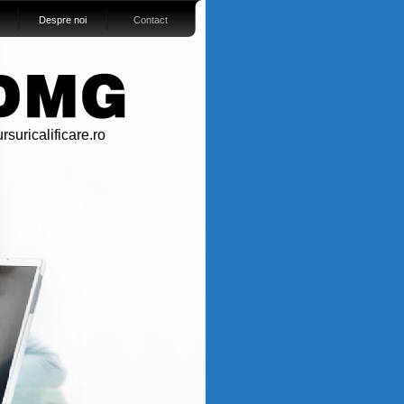
Despre noi
Contact
rsuricalificare.ro